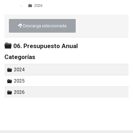
2026
Descarga seleccionada
Carpeta
06. Presupuesto Anual
Categorías
Carpeta
2024
Carpeta
2025
Carpeta
2026