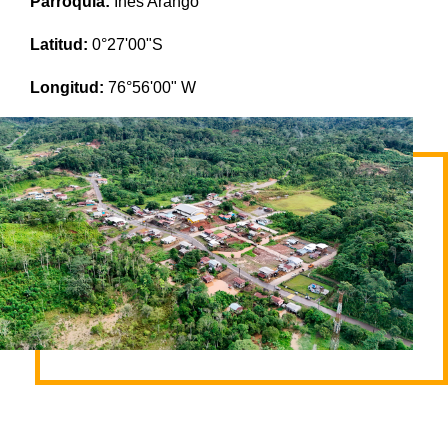
Parroquia:
Ines Arango
Latitud:
0°27'00"S
Longitud:
76°56'00" W