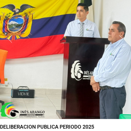
PARADA DE BUSES EN LA COMUNIDAD VALLE
HERMOSO, PARROQUIA INES ARANGO, CANTON
FRANCISCO DE ORELLANA, PROVINCIA DE ORELLANA.
¡El futuro lo construimos hoy,...
Previous
Next