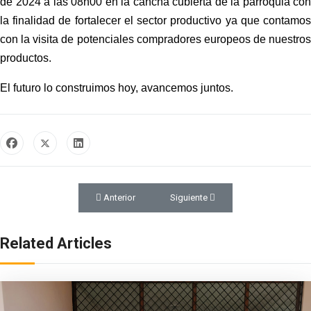
de 2024 a las 08h00 en la cancha cubierta de la parroquia con
la finalidad de fortalecer el sector productivo ya que contamos
con la visita de potenciales compradores europeos de nuestros
productos.
El futuro lo construimos hoy, avancemos juntos.
Artículo anterior: Taller de finanzas personales y aho
Artículo siguiente: Representante d
Anterior
Siguiente
Related Articles