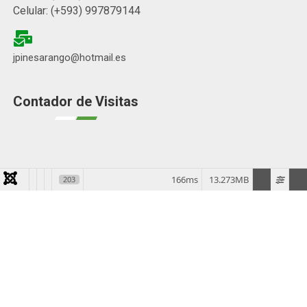
Celular: (+593) 997879144
jpinesarango@hotmail.es
Contador de Visitas
166ms
13.273MB
203
Todos los derechos reservados. Gobierno Parroquial Inés
Arango©.
Implementado por KEOPS SOFT. Soluciones Informáticas © 2026