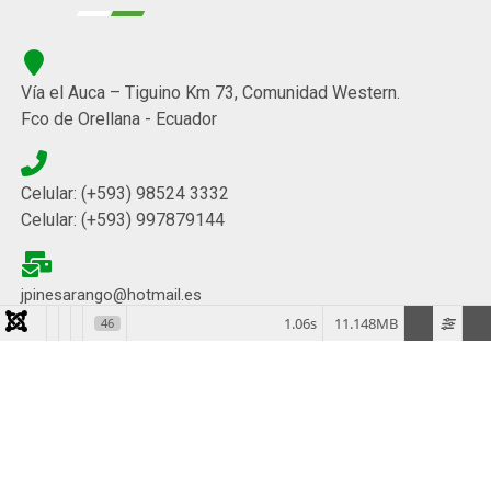
Vía el Auca – Tiguino Km 73, Comunidad Western.
Fco de Orellana - Ecuador
Celular: (+593) 98524 3332
Celular: (+593) 997879144
jpinesarango@hotmail.es
1.06s
11.148MB
46
Contador de Visitas