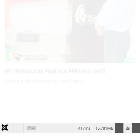
DELIBERACION PUBLICA PERIODO 2025
Desde el Gad Parroquial Ines Arango,...
417ms
15.781MB
158